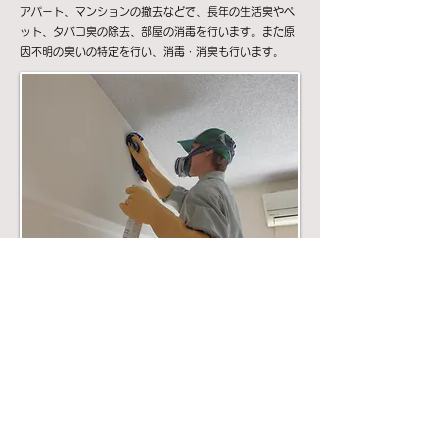
アパート、マンションの撤去などで、長年の生活臭やペ
ット、タバコ臭の除去、部屋の消毒を行います。また原
因不明の臭いの特定を行い、消毒・消臭も行います。
コロナ除菌
新型コロナウイルス感染は主に飛沫で起こり、飛沫によ
って汚染された環境表面からの接触で起こります。専門
知識を持つスタッフが次亜塩素酸水(有効塩素濃度
200ppm)を用いて空間噴霧、環境表面を徹底的に除菌し
ます。